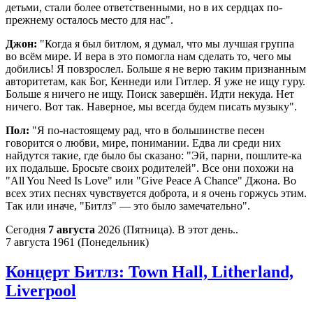
детьми, стали более ответственными, но в их сердцах по-
прежнему осталось место для нас".
Джон:
"Когда я был битлом, я думал, что мы лучшая группа
во всём мире. И вера в это помогла нам сделать то, чего мы
добились! Я повзрослел. Больше я не верю таким признанным
авторитетам, как Бог, Кеннеди или Гитлер. Я уже не ищу гуру.
Больше я ничего не ищу. Поиск завершён. Идти некуда. Нет
ничего. Вот так. Наверное, мы всегда будем писать музыку".
Пол:
"Я по-настоящему рад, что в большинстве песен
говорится о любви, мире, понимании. Едва ли среди них
найдутся такие, где было бы сказано: "Эй, парни, пошлите-ка
их подальше. Бросьте своих родителей". Все они похожи на
"All You Need Is Love" или "Give Peace A Chance" Джона. Во
всех этих песнях чувствуется доброта, и я очень горжусь этим.
Так или иначе, "Битлз" — это было замечательно".
Сегодня
7 августа
2026 (Пятница). В этот день..
7 августа 1961 (Понедельник)
Концерт Битлз: Town Hall, Litherland,
Liverpool