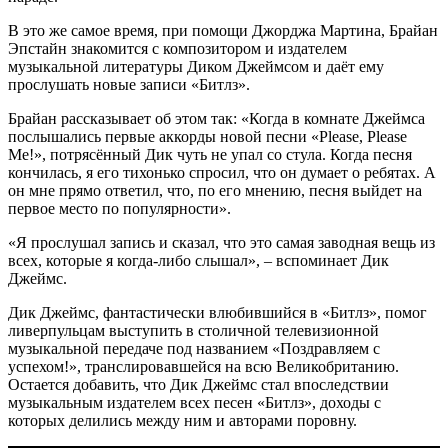
В это же самое время, при помощи Джорджа Мартина, Брайан
Эпстайн знакомится с композитором и издателем
музыкальной литературы Диком Джеймсом и даёт ему
прослушать новые записи «Битлз».
Брайан рассказывает об этом так: «Когда в комнате Джеймса
послышались первые аккорды новой песни «Please, Please
Me!», потрясённый Дик чуть не упал со стула. Когда песня
кончилась, я его тихонько спросил, что он думает о ребятах. А
он мне прямо ответил, что, по его мнению, песня выйдет на
первое место по популярности».
«Я прослушал запись и сказал, что это самая заводная вещь из
всех, которые я когда-либо слышал», – вспоминает Дик
Джеймс.
Дик Джеймс, фантастически влюбившийся в «Битлз», помог
ливерпульцам выступить в столичной телевизионной
музыкальной передаче под названием «Поздравляем с
успехом!», транслировавшейся на всю Великобританию.
Остается добавить, что Дик Джеймс стал впоследствии
музыкальным издателем всех песен «Битлз», доходы с
которых делились между ним и авторами поровну.