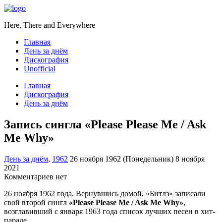
Here, There and Everywhere
Главная
День за днём
Дискография
Unofficial
Главная
Дискография
День за днём
Запись сингла «Please Please Me / Ask
Me Why»
День за днём
,
1962
26 ноября 1962 (Понедельник)
8 ноября
2021
Комментариев нет
26 ноября 1962 года. Вернувшись домой, «Битлз» записали
свой второй сингл
«Please Please Me / Ask Me Why»
,
возглавивший с января 1963 года список лучших песен в хит-
параде.