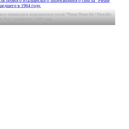
ого итальянского лицензионного сингла “Please Please Me / From Me
To You”, вышедшего в 1964 году.