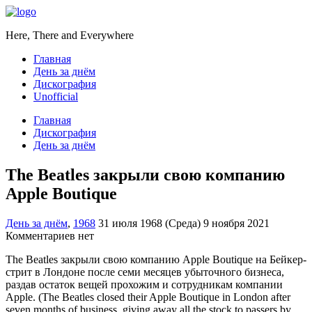
Here, There and Everywhere
Главная
День за днём
Дискография
Unofficial
Главная
Дискография
День за днём
The Beatles закрыли свою компанию
Apple Boutique
День за днём
,
1968
31 июля 1968 (Среда)
9 ноября 2021
Комментариев нет
The Beatles закрыли свою компанию Apple Boutique на Бейкер-
стрит в Лондоне после семи месяцев убыточного бизнеса,
раздав остаток вещей прохожим и сотрудникам компании
Apple. (The Beatles closed their Apple Boutique in London after
seven months of business, giving away all the stock to passers by