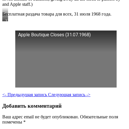
and Apple staff.)
Бесплатная раздача товара для всех, 31 июля 1968 года.
31st
July
1968:
‘Tired
Apple Boutique Closes (31.07.1968)
of
being
shopkeepers’,
The
Beatles
decide
to
give
away
thousands
of
pounds
worth
<- Предыдущая запись
Следующая запись ->
of
stock
from
Добавить комментарий
their
boutique
Apple
Ваш адрес email не будет опубликован.
Обязательные поля
in
помечены
*
Baker
Street,