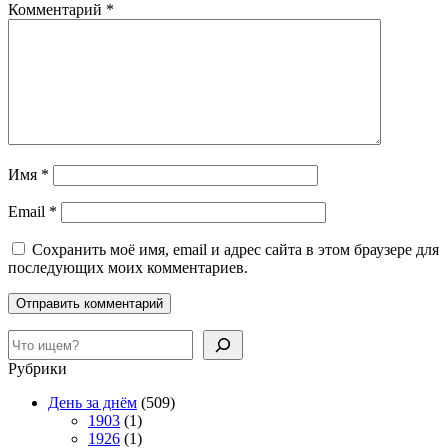
Комментарий
*
London.
(Photo
by
Wesley/Keystone/Getty
Images)
Имя
*
Email
*
Сохранить моё имя, email и адрес сайта в этом браузере для
последующих моих комментариев.
Поиск
Рубрики
День за днём
(509)
1903
(1)
1926
(1)