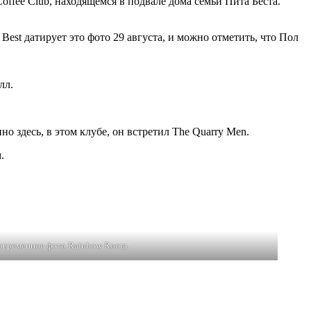
ffee Club, находящемся в подвале дома семьи Пита Беста.
 Best датирует это фото 29 августа, и можно отметить, что Пол
элл.
о здесь, в этом клубе, он встретил The Quarry Men.
.
овременное фото Rainbow Room.