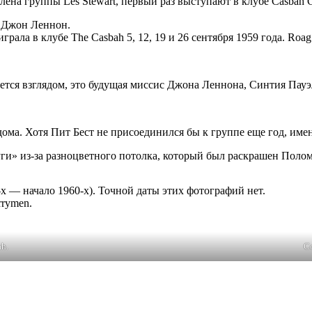
на группы Les Stewart, первый раз выступают в клубе Casbah Co
, Джон Леннон.
рала в клубе The Casbah 5, 12, 19 и 26 сентября 1959 года. Roag
вается взглядом, это будущая миссис Джона Леннона, Синтия Пау
ома. Хотя Пит Бест не присоединился бы к группе еще год, именн
ги» из-за разноцветного потолка, который был раскрашен Полом
х — начало 1960-х). Точной даты этих фотографий нет.
rrymen.
h.
С