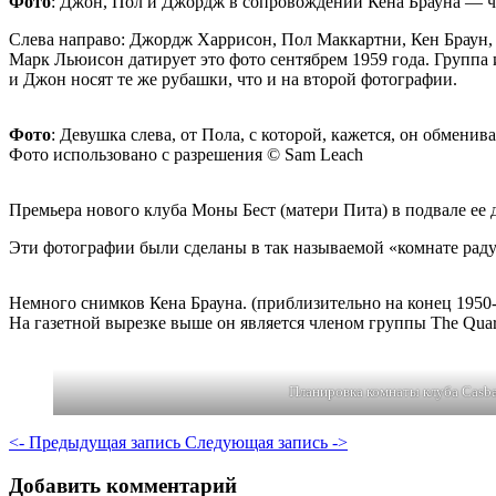
Фото
: Джон, Пол и Джордж в сопровождении Кена Брауна — чле
Слева направо: Джордж Харрисон, Пол Маккартни, Кен Браун
Марк Льюисон датирует это фото сентябрем 1959 года. Группа иг
и Джон носят те же рубашки, что и на второй фотографии.
Фото
: Девушка слева, от Пола, с которой, кажется, он обмени
Фото использовано с разрешения © Sam Leach
Премьера нового клуба Моны Бест (матери Пита) в подвале ее д
Эти фотографии были сделаны в так называемой «комнате раду
Немного снимков Кена Брауна. (приблизительно на конец 1950-
На газетной вырезке выше он является членом группы The Qua
Планировка комнаты клуба Casba
<- Предыдущая запись
Следующая запись ->
Добавить комментарий